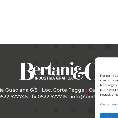
Per fornire 
memorizzare 
tecnologie 
ia Guadiana 6/8
|
Loc. Corte Tegge
|
Cavriago (R
ID unici su 
negativamen
 0522 577745
|
fx 0522 577715
|
info@bertanigrafica
Gestisci serv