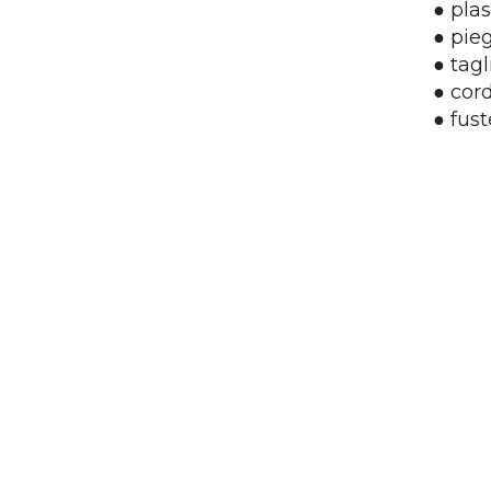
● plas
● pie
CONTATTACI
● tagl
● cor
● fust