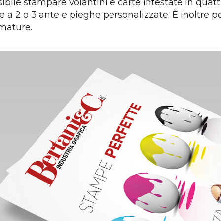
ibile stampare volantini e carte intestate in quatt
 a 2 o 3 ante e pieghe personalizzate. È inoltre pos
mature.