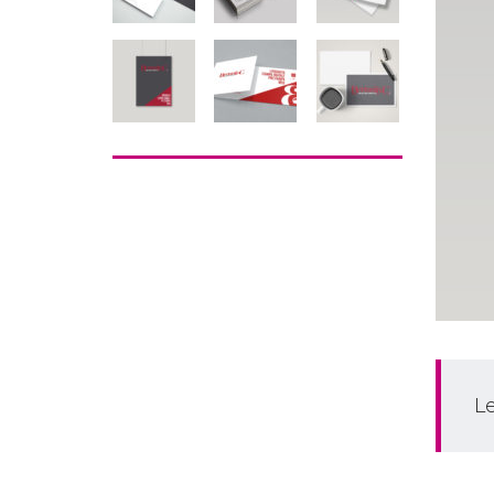
COME POSSIAMO
AIUTARTI?
Le
Se hai domande clicca sul
tasto qui sotto e contattaci!