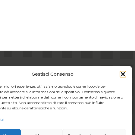
Gestisci Consenso
Seguiteci su
le migliori esperienze, utilizziamo tecnologie come i cookie per
e/o accedere alle informazioni del dispositivo. Il consenso a queste
ci permetterà di elaborare dati come il comportamento di navigazione o
E)
questo sito. Non acconsentire o ritirare il consenso può influire
te su alcune caratteristiche e funzioni.
.it
izi