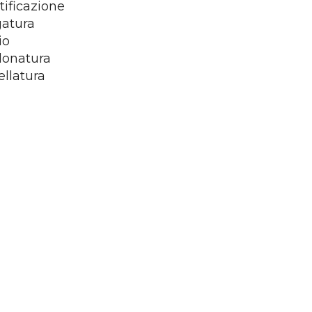
tificazione
gatura
io
donatura
ellatura